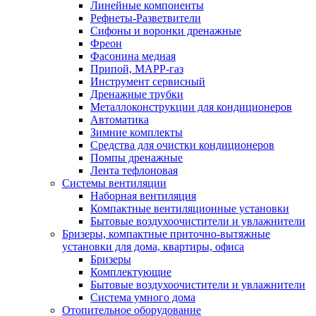
Линейные компоненты
Рефнеты-Разветвители
Сифоны и воронки дренажные
Фреон
Фасонина медная
Припой, МАРР-газ
Инструмент сервисный
Дренажные трубки
Металлоконструкции для кондиционеров
Автоматика
Зимние комплекты
Средства для очистки кондиционеров
Помпы дренажные
Лента тефлоновая
Системы вентиляции
Наборная вентиляция
Компактные вентиляционные установки
Бытовые воздухоочистители и увлажнители
Бризеры, компактные приточно-вытяжные
установки для дома, квартиры, офиса
Бризеры
Комплектующие
Бытовые воздухоочистители и увлажнители
Система умного дома
Отопительное оборудование