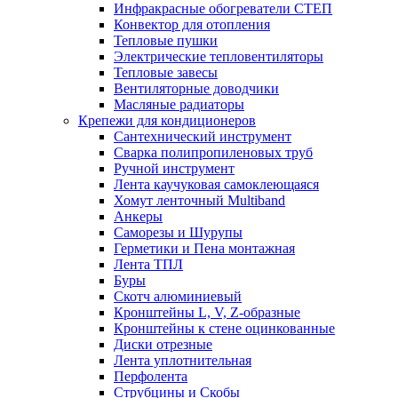
Инфракрасные обогреватели СТЕП
Конвектор для отопления
Тепловые пушки
Электрические тепловентиляторы
Тепловые завесы
Вентиляторные доводчики
Масляные радиаторы
Крепежи для кондиционеров
Сантехнический инструмент
Сварка полипропиленовых труб
Ручной инструмент
Лента каучуковая самоклеющаяся
Хомут ленточный Multiband
Анкеры
Саморезы и Шурупы
Герметики и Пена монтажная
Лента ТПЛ
Буры
Скотч алюминиевый
Кронштейны L, V, Z-образные
Кронштейны к стене оцинкованные
Диски отрезные
Лента уплотнительная
Перфолента
Струбцины и Скобы