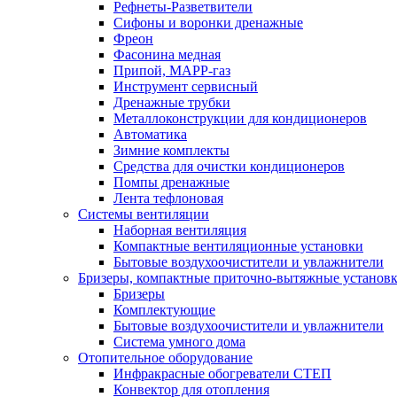
Рефнеты-Разветвители
Сифоны и воронки дренажные
Фреон
Фасонина медная
Припой, МАРР-газ
Инструмент сервисный
Дренажные трубки
Металлоконструкции для кондиционеров
Автоматика
Зимние комплекты
Средства для очистки кондиционеров
Помпы дренажные
Лента тефлоновая
Системы вентиляции
Наборная вентиляция
Компактные вентиляционные установки
Бытовые воздухоочистители и увлажнители
Бризеры, компактные приточно-вытяжные установки
Бризеры
Комплектующие
Бытовые воздухоочистители и увлажнители
Система умного дома
Отопительное оборудование
Инфракрасные обогреватели СТЕП
Конвектор для отопления