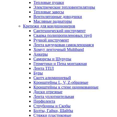
Тепловые пушки
Электрические тепловентиляторы
Тепловые завесы
Вентиляторные доводчики
Масляные радиаторы
Крепежи для кондиционеров
Сантехнический инструмент
Сварка полипропиленовых труб
Ручной инструмент
Лента каучуковая самоклеющаяся
Хомут ленточный Multiband
Анкеры
Саморезы и Шурупы
Герметики и Пена монтажная
Лента ТПЛ
Буры
Скотч алюминиевый
Кронштейны L, V, Z-образные
Кронштейны к стене оцинкованные
Диски отрезные
Лента уплотнительная
Перфолента
Струбцины и Скобы
Болты, Гайки, Шайбы
Стяжки пластиковые