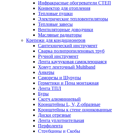
Инфракрасные обогреватели СТЕП
Конвектор для отопления
Тепловые пушки
Электрические тепловентиляторы
Тепловые завесы
Вентиляторные доводчики
Масляные радиаторы
Крепежи для кондиционеров
Сантехнический инструмент
Сварка полипропиленовых труб
Ручной инструмент
Лента каучуковая самоклеющаяся
Хомут ленточный Multiband
Анкеры
Саморезы и Шурупы
Герметики и Пена монтажная
Лента ТПЛ
Буры
Скотч алюминиевый
Кронштейны L, V, Z-образные
Кронштейны к стене оцинкованные
Диски отрезные
Лента уплотнительная
Перфолента
Струбцины и Скобы