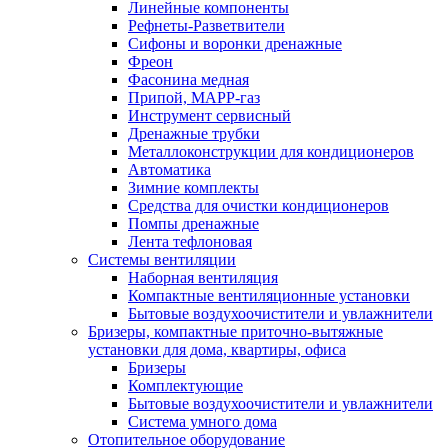
Линейные компоненты
Рефнеты-Разветвители
Сифоны и воронки дренажные
Фреон
Фасонина медная
Припой, МАРР-газ
Инструмент сервисный
Дренажные трубки
Металлоконструкции для кондиционеров
Автоматика
Зимние комплекты
Средства для очистки кондиционеров
Помпы дренажные
Лента тефлоновая
Системы вентиляции
Наборная вентиляция
Компактные вентиляционные установки
Бытовые воздухоочистители и увлажнители
Бризеры, компактные приточно-вытяжные
установки для дома, квартиры, офиса
Бризеры
Комплектующие
Бытовые воздухоочистители и увлажнители
Система умного дома
Отопительное оборудование