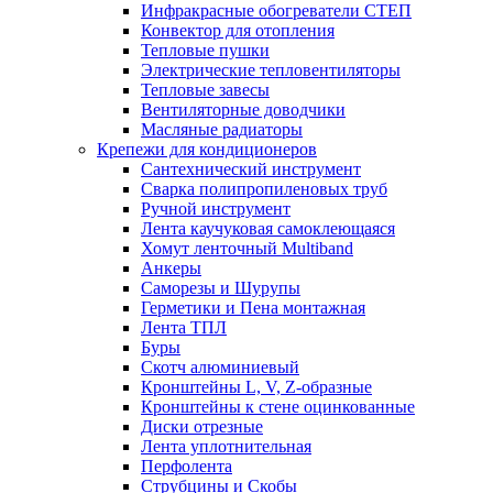
Инфракрасные обогреватели СТЕП
Конвектор для отопления
Тепловые пушки
Электрические тепловентиляторы
Тепловые завесы
Вентиляторные доводчики
Масляные радиаторы
Крепежи для кондиционеров
Сантехнический инструмент
Сварка полипропиленовых труб
Ручной инструмент
Лента каучуковая самоклеющаяся
Хомут ленточный Multiband
Анкеры
Саморезы и Шурупы
Герметики и Пена монтажная
Лента ТПЛ
Буры
Скотч алюминиевый
Кронштейны L, V, Z-образные
Кронштейны к стене оцинкованные
Диски отрезные
Лента уплотнительная
Перфолента
Струбцины и Скобы