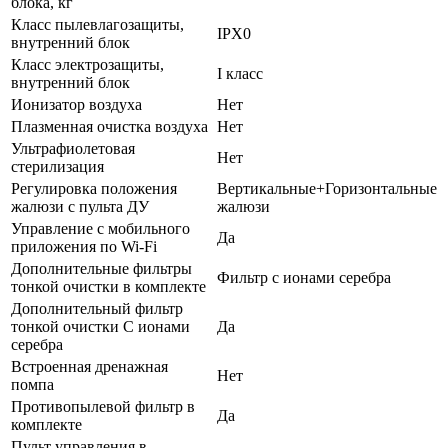
блока, кг
Класс пылевлагозащиты,
IPX0
внутренний блок
Класс электрозащиты,
I класс
внутренний блок
Ионизатор воздуха
Нет
Плазменная очистка воздуха
Нет
Ультрафиолетовая
Нет
стерилизация
Регулировка положения
Вертикальные+Горизонтальные
жалюзи с пульта ДУ
жалюзи
Управление c мобильного
Да
приложения по Wi-Fi
Дополнительные фильтры
Фильтр с ионами серебра
тонкой очистки в комплекте
Дополнительный фильтр
тонкой очистки С ионами
Да
серебра
Встроенная дренажная
Нет
помпа
Противопылевой фильтр в
Да
комплекте
Пульт управления в