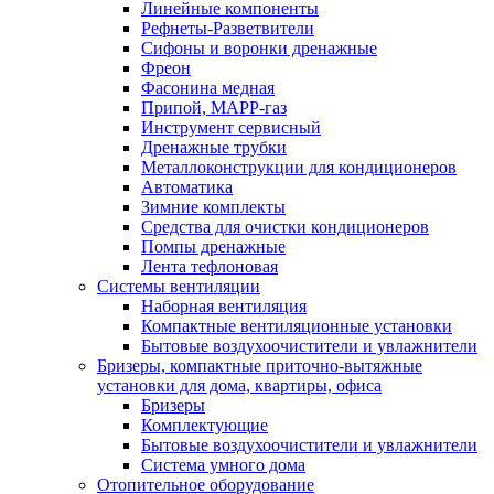
Линейные компоненты
Рефнеты-Разветвители
Сифоны и воронки дренажные
Фреон
Фасонина медная
Припой, МАРР-газ
Инструмент сервисный
Дренажные трубки
Металлоконструкции для кондиционеров
Автоматика
Зимние комплекты
Средства для очистки кондиционеров
Помпы дренажные
Лента тефлоновая
Системы вентиляции
Наборная вентиляция
Компактные вентиляционные установки
Бытовые воздухоочистители и увлажнители
Бризеры, компактные приточно-вытяжные
установки для дома, квартиры, офиса
Бризеры
Комплектующие
Бытовые воздухоочистители и увлажнители
Система умного дома
Отопительное оборудование